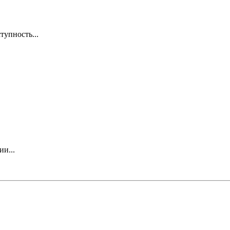
тупность...
и...