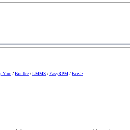
!
guYum
/
Bonfire
/
LMMS
/
EasyRPM
/
Все->