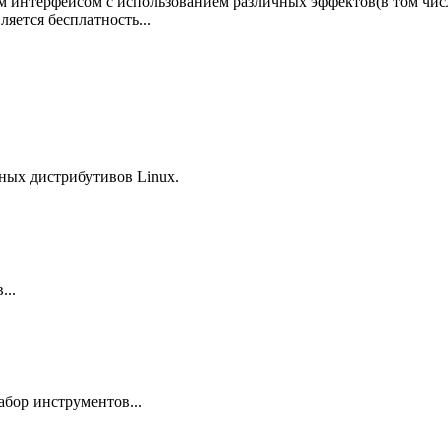
интерфейсом с использованием различных эффектов(в том числе
яется бесплатность...
ных дистрибутивов Linux.
...
бор инструментов...