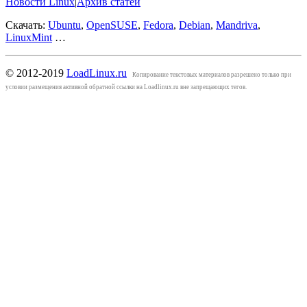
Новости Linux
|
Архив статей
Скачать:
Ubuntu
,
OpenSUSE
,
Fedora
,
Debian
,
Mandriva
,
LinuxMint
…
© 2012-2019
LoadLinux.ru
Копирование текстовых материалов разрешено только при
условии размещения активной обратной ссылки на Loadlinux.ru вне запрещающих тегов.